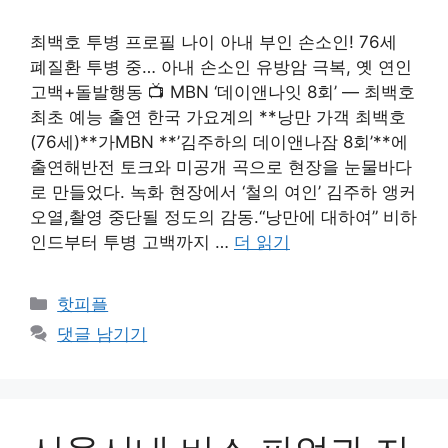
최백호 투병 프로필 나이 아내 부인 손소인! 76세
폐질환 투병 중… 아내 손소인 유방암 극복, 옛 연인
고백+돌발행동 📺 MBN ‘데이앤나잇 8회’ — 최백호
최초 예능 출연 한국 가요계의 **낭만 가객 최백호
(76세)**가MBN **’김주하의 데이앤나잠 8회’**에
출연해반전 토크와 미공개 곡으로 현장을 눈물바다
로 만들었다. 녹화 현장에서 ‘철의 여인’ 김주하 앵커
오열,촬영 중단될 정도의 감동.“낭만에 대하여” 비하
인드부터 투병 고백까지 …
더 읽기
카
핫피플
테
댓글 남기기
고
리