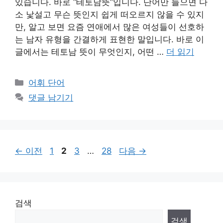
있습니다. 바로 “테토남뜻”입니다. 단어만 들으면 다
소 낯설고 무슨 뜻인지 쉽게 떠오르지 않을 수 있지
만, 알고 보면 요즘 연애에서 많은 여성들이 선호하
는 남자 유형을 간결하게 표현한 말입니다. 바로 이
글에서는 테토남 뜻이 무엇인지, 어떤 …
더 읽기
카
어휘 단어
테
댓글 남기기
고
리
페
페
페
페
←
이전
1
2
3
…
28
다음
→
이
이
이
이
지
지
지
지
검색
검색