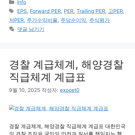
카
Info
테
태
EPS
,
Forward PER
,
PER
,
Trailing PER
,
고PER
,
고
그
저PER
,
주가수익비율
,
주당순이익
,
주식평가
리
댓글 남기기
경찰 계급체계, 해양경찰
직급체계 계급표
9월 10, 2025
작성자:
exocet0
경찰 계급체계, 해양경찰 직급체계 계급표 대한민국
의 경찰 조직은 국민의 안전과 질서를 책임지는 핵