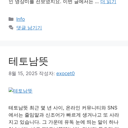
인 영상미를 선보였지요. 이번 글에서는 …
더 읽기
카
Info
테
댓글 남기기
고
리
테토남뜻
8월 15, 2025
작성자:
exocet0
테토남뜻 최근 몇 년 사이, 온라인 커뮤니티와 SNS
에서는 줄임말과 신조어가 빠르게 생겨나고 또 사라
지고 있습니다. 그 가운데 유독 눈에 띄는 말이 하나