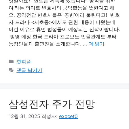
엇일까요? ​ 힌트는 제목에 있습니다. ‘공익을 위하
여’라는 의미로 변호사의 공익활동을 뜻한다고 해
요. 공익전담 변호사들은 ‘공변’이라 불린다고! ​ 변호
사 드라마 <서초동>에서도 관련 내용이 나왔는데
이런 이유로 휴먼 법정물이 예상되는 신작이랍니다.
​ 방영 예정 한국 드라마 프로보노 인물관계도 부터
등장인물과 출연진을 소개합니다. …
더 읽기
카
핫피플
테
댓글 남기기
고
리
삼성전자 주가 전망
12월 31, 2025
작성자:
exocet0