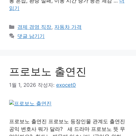
통 혼잡, 환승 실패, 이동 시간 증가 등은 체감 …
더
읽기
카
경제 경영 직장
,
자동차 가격
테
댓글 남기기
고
리
프로보노 출연진
1월 1, 2026
작성자:
exocet0
프로보노 출연진 프로보노 등장인물 관계도 출연진
공익 변호사 뭐가 달라? ​ ​ 새 드라마 프로보노 뜻 무