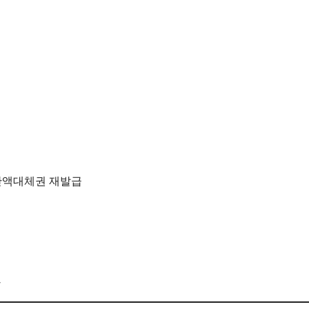
는 잔액대체권 재발급
사