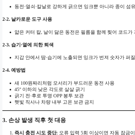
동전·열쇠·칼날로 강하게 긁으면 잉크뿐 아니라 종이 섬
2-2. 날카로운 도구 사용
얇은 커터 칼, 날이 닳은 동전은 필름을 함께 찢어 코드가
2-3. 습기·열에 의한 퇴색
지갑 안에서 땀·습기에 노출되면 잉크가 번져 숫자가 퍼질
2-4. 예방법
새 100원짜리처럼 모서리가 부드러운 동전 사용
45° 이하의 낮은 각도로 살살 긁기
긁기 전·후로 투명 OPP 봉투 보관
햇빛 직사나 차량 내부 고온 보관 금지
3. 손상 발생 직후 첫 대응
즉시 충전 시도 중단
: 오류 입력 5회 이상이면 자동 잠금