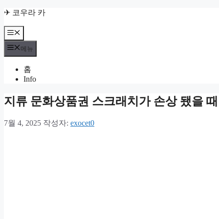
컨
✈ 코우라 카
텐
츠
메
뉴
로
메뉴
건
너
홈
뛰
Info
기
지류 문화상품권 스크래치가 손상 됐을 때
7월 4, 2025
작성자:
exocet0