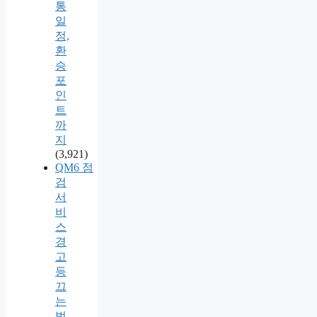
통
일
정,
환
승
포
인
트
까
지
(3,921)
QM6 점
검
서
비
스
경
고
등
끄
는
법