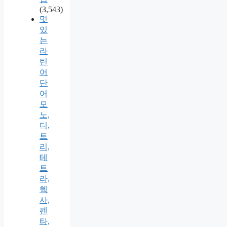
(3,543)
멋
있
는
라
틴
어
단
어
모
노,
디,
트
리,
테
트
라,
헥
사,
펜
타,