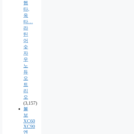
헵
타,
옥
타…
라
틴
어
숫
자
우
노
듀
오
트
리
오
(3,157)
볼
보
XC60
XC90
엔