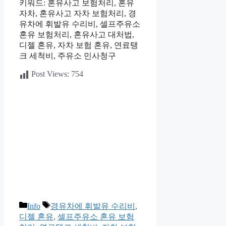
키워드: 혼유사고 보험처리, 혼유
자차, 혼유사고 자차 보험처리, 경
유차에 휘발유 수리비, 셀프주유소
혼유 보험처리, 혼유사고 대처법,
디젤 혼유, 자차 보험 혼유, 연료탱
크 세척비, 주유소 민사청구
Post Views:
754
카
태
Info
경유차에 휘발유 수리비
,
테
그
디젤 혼유
,
셀프주유소 혼유 보험