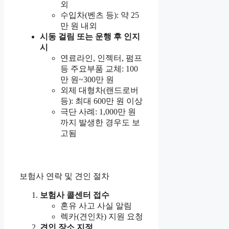
외
수입차(벤츠 등): 약 25
만 원 내외
시동 걸림 또는 운행 후 인지
시
연료라인, 인젝터, 펌프
등 주요부품 교체: 100
만 원~300만 원
외제 대형차(랜드로버
등): 최대 600만 원 이상
극단 사례: 1,000만 원
까지 발생한 경우도 보
고됨
보험사 연락 및 견인 절차
보험사 콜센터 접수
혼유 사고 사실 알림
렉카(견인차) 지원 요청
견인 장소 지정