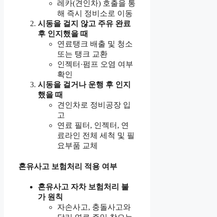
레카(견인차) 호출을 통
해 즉시 정비소로 이동
시동을 걸지 않고 주유 완료
후 인지했을 때
연료탱크 배출 및 청소
또는 탱크 교환
인젝터·펌프 오염 여부
확인
시동을 걸거나 운행 후 인지
했을 때
견인차로 정비공장 입
고
연료 필터, 인젝터, 연
료라인 전체 세척 및 필
요부품 교체
혼유사고 보험처리 적용 여부
혼유사고 자차 보험처리 불
가 원칙
자손사고, 충돌사고와