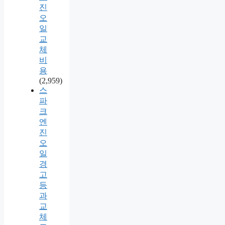
진
오
일
교
체
비
용
(2,959)
스
파
크
엔
진
오
일
경
고
등
과
교
체