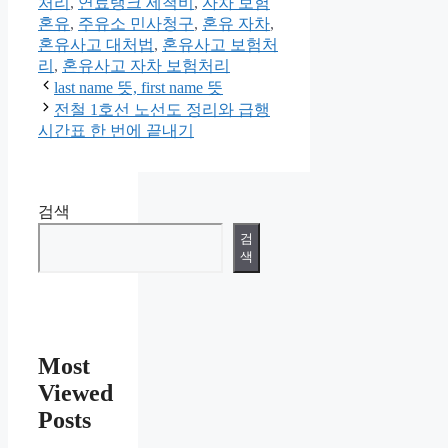
고
처리
,
연료탱크 세척비
,
자차 보험
리
혼유
,
주유소 민사청구
,
혼유 자차
,
혼유사고 대처법
,
혼유사고 보험처
리
,
혼유사고 자차 보험처리
last name 뜻, first name 뜻
전철 1호선 노선도 정리와 급행
시간표 한 번에 끝내기
검색
검
색
Most
Viewed
Posts