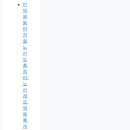
인
덕
원
동
탄
전
철
노
선
도
총
정
리:
노
선
개
요,
역
목
록,
개