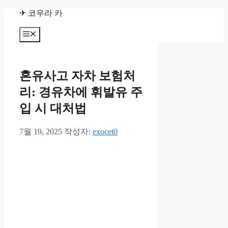
컨
✈ 코우라 카
텐
츠
메
뉴
로
건
너
혼유사고 자차 보험처
뛰
기
리: 경유차에 휘발유 주
입 시 대처법
7월 19, 2025
작성자:
exocet0