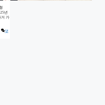
형
25년
과거 가
댓