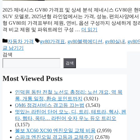
2025 제네시스 GV80 가격표 및 상세 분석 제네시스 GV80
SUV 모델로, 2025년형 라인업에서는 가격, 성능, 편의사양에
형 GV80의 가격표부터 제원, 연비, 옵션 구성까지 상세하게 정
격 비교 제원 및 파워트레인 구성 …
더 읽기
카
태
자동차 가격
gv80가격표
,
gv80블랙에디션
,
gv80실내
,
gv8
테
그
글 남기기
고
검색
리
검색
Most Viewed Posts
인덕원 동탄 전철 노선도 총정리: 노선 개요, 역 목
록, 개통 일정, 환승 포인트까지
(3,921)
QM6 점검서비스 경고등 끄는법
(3,543)
멋있는 라틴어 단어 모노, 디, 트리, 테트라, 헥사, 펜
타, 헵타, 옥타… 라틴어 숫자 우노 듀오 트리오
(3,157)
볼보 XC60 XC90 엔진오일 교체 비용
(2,959)
스파크 엔진오일 경고등과 교체주기
(2,678)