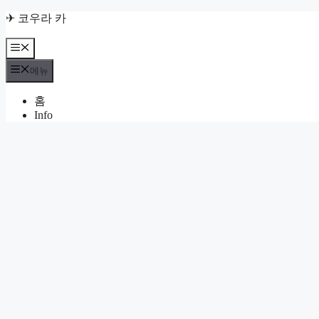
컨
✈ 코우라 카
텐
츠
메
뉴
로
메뉴
건
너
홈
뛰
Info
기