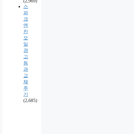
(2,969)
스
파
크
엔
진
오
일
경
고
등
과
교
체
주
기
(2,685)