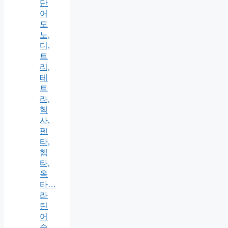
단
어
모
노,
디,
트
리,
테
트
라,
헥
사,
펜
타,
헵
타,
옥
타…
라
틴
어
숫