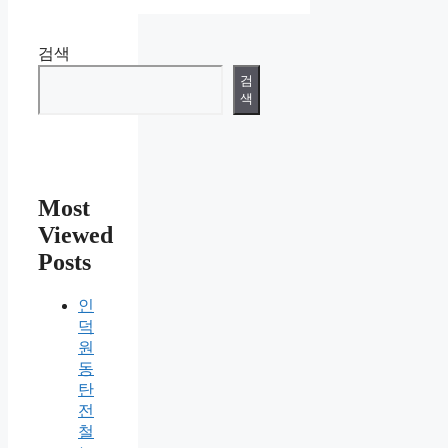
검색
검
색
Most
Viewed
Posts
인
덕
원
동
탄
전
철