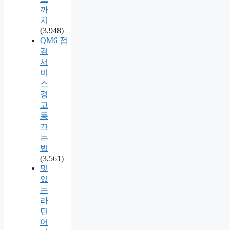
까
지
(3,948)
QM6 점
검
서
비
스
경
고
등
끄
는
법
(3,561)
멋
있
는
라
틴
어