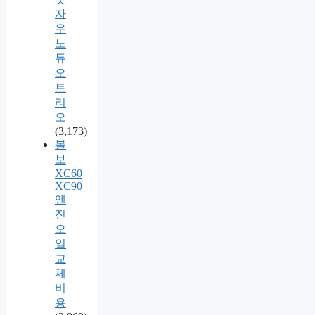
자
우
노
듀
오
트
리
오
(3,173)
볼
보
XC60
XC90
엔
진
오
일
교
체
비
용