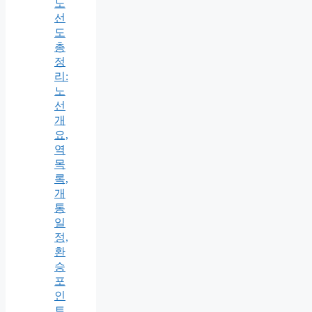
노
선
도
총
정
리:
노
선
개
요,
역
목
록,
개
통
일
정,
환
승
포
인
트