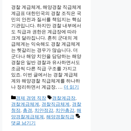
경찰 계급체계, 해양경찰 직급체계
계급표 대한민국의 경찰 조직은 국
민의 안전과 질서를 책임지는 핵심
기관입니다. 하지만 경찰 내부에서
도 직급과 권한은 계급장에 따라
크게 달라집니다. 흔히 군대의 계
급체계는 익숙해도 경찰 계급체계
는 헷갈리는 경우가 많습니다. 더
군다나 해양 치안을 담당하는 해양
경찰은 일반 경찰과 유사하면서도
조금씩 다른 직급 구조를 가지고
있죠. 이번 글에서는 경찰 계급체
계와 해양경찰 직급체계를 하나하
나 정리하면서 계급장, …
더 읽기
카
태
경제 경영 직장
경찰계급장
,
테
그
경찰계급체계
,
경찰직급체계
,
경찰
고
청장
,
총경
,
치안정감
,
치안총감
,
해
리
양경찰계급체계
,
해양경찰직급
댓글 남기기