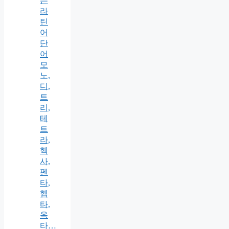
는
라
틴
어
단
어
모
노,
디,
트
리,
테
트
라,
헥
사,
펜
타,
헵
타,
옥
타…