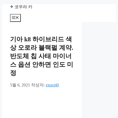
컨
✈ 코우라 카
텐
츠
메
뉴
로
건
너
기아 k8 하이브리드 색
뛰
기
상 오로라 블랙펄 계약.
반도체 칩 사태 마이너
스 옵션 안하면 인도 미
정
5월 6, 2021
작성자:
exocet0