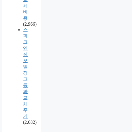
체
비
용
(2,966)
스
파
크
엔
진
오
일
경
고
등
과
교
체
주
기
(2,682)