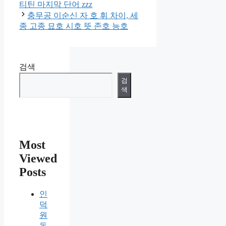
티틴 마지막 단어 zzz
충무공 이순신 자 호 휘 차이, 세
종 고종 묘호 시호 뜻 존호 능호
검색
검
색
Most
Viewed
Posts
인
덕
원
동