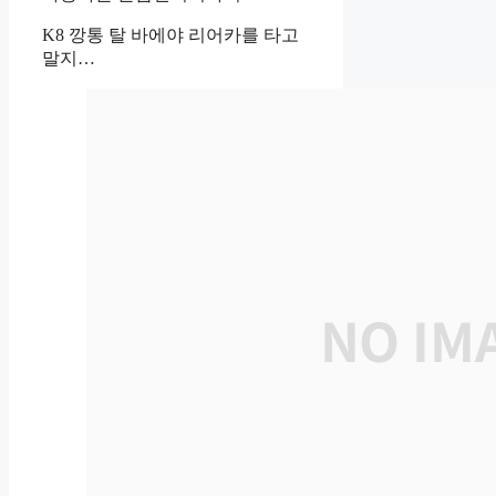
K8 깡통 탈 바에야 리어카를 타고
말지…