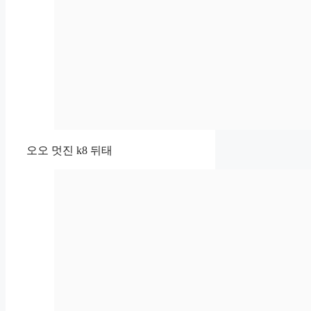
오오 멋진 k8 뒤태