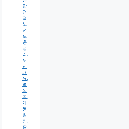
탄
전
철
노
선
도
총
정
리:
노
선
개
요,
역
목
록,
개
통
일
정,
환