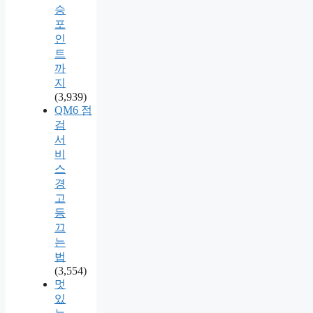
승
포
인
트
까
지
(3,939)
QM6 점
검
서
비
스
경
고
등
끄
는
법
(3,554)
멋
있