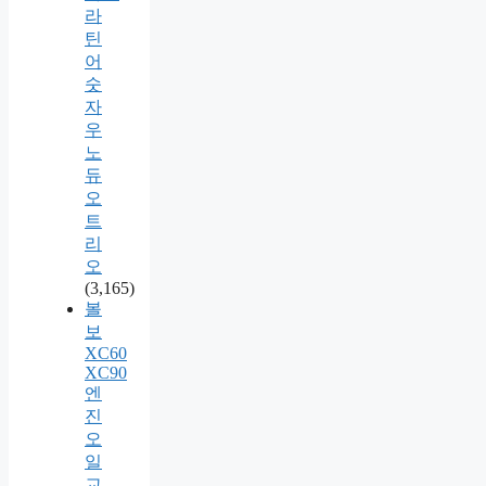
라
틴
어
숫
자
우
노
듀
오
트
리
오
(3,165)
볼
보
XC60
XC90
엔
진
오
일
교