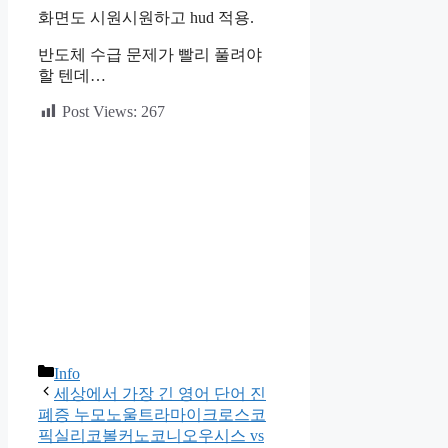
화면도 시원시원하고 hud 적용.
반도체 수급 문제가 빨리 풀려야
할 텐데…
Post Views:
267
카
Info
테
세상에서 가장 긴 영어 단어 진
고
폐증 누모노울트라마이크로스코
리
픽실리코볼커노코니오우시스 vs