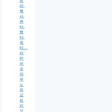
트
라,
헥
사,
펜
타,
헵
타,
옥
타…
라
틴
어
숫
자
우
노
듀
오
트
리
오