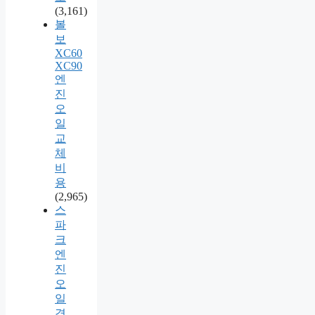
(3,161)
볼
보
XC60
XC90
엔
진
오
일
교
체
비
용
(2,965)
스
파
크
엔
진
오
일
경