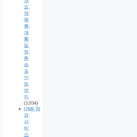
개
요,
역
목
록,
개
통
일
정,
환
승
포
인
트
까
지
(3,934)
QM6 점
검
서
비
스