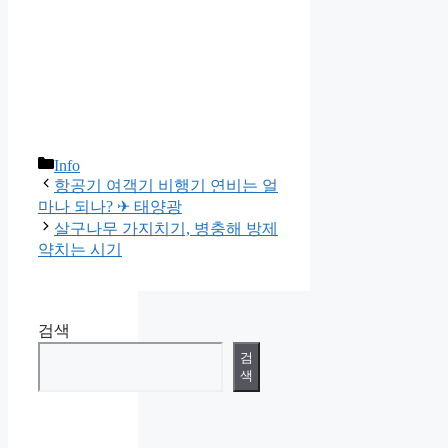
카
Info
테
항공기 여객기 비행기 연비는 얼
고
마나 되나? ✈ 태양광
리
살구나무 가지치기, 병충해 방제
약치는 시기
검색
검
색