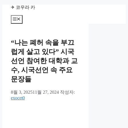
컨
✈ 코우라 카
텐
츠
메
뉴
로
건
너
“나는 폐허 속을 부끄
뛰
기
럽게 살고 있다” 시국
선언 참여한 대학과 교
수, 시국선언 속 주요
문장들
8월 3, 2025
11월 27, 2024
작성자:
exocet0