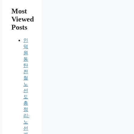
Most
Viewed
Posts
인
덕
원
동
탄
전
철
노
선
도
총
정
리:
노
선