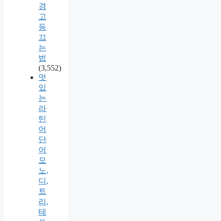
경
고
등
끄
는
법
(3,552)
멋
있
는
라
틴
어
단
어
모
노,
디,
트
리,
테