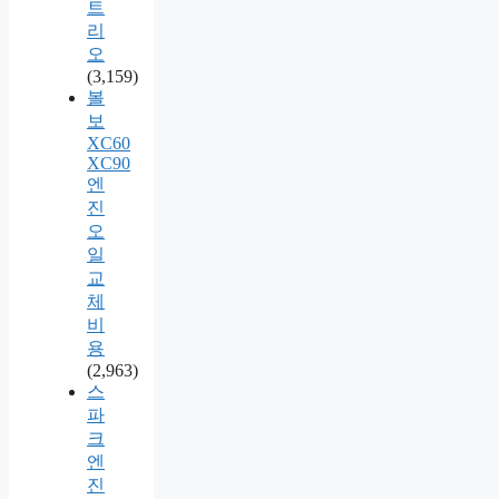
트
리
오
(3,159)
볼
보
XC60
XC90
엔
진
오
일
교
체
비
용
(2,963)
스
파
크
엔
진