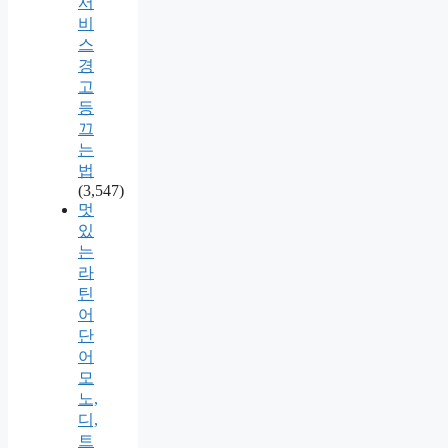
서
비
스
경
고
등
끄
는
법
(3,547)
멋
있
는
라
틴
어
단
어
모
노,
디,
트