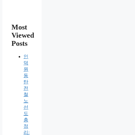
Most
Viewed
Posts
인
덕
원
동
탄
전
철
노
선
도
총
정
리: