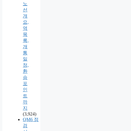
노
선
개
요,
역
목
록,
개
통
일
정,
환
승
포
인
트
까
지
(3,924)
QM6 점
검