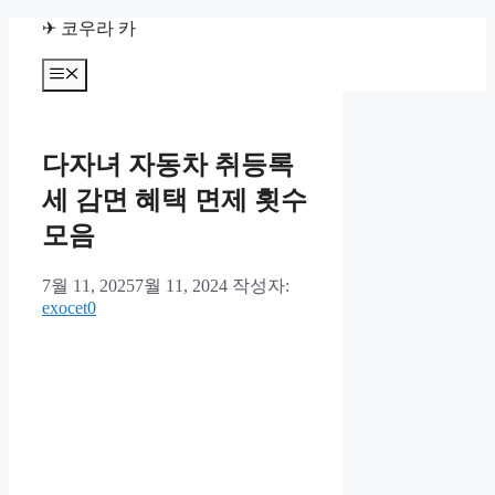
컨
✈ 코우라 카
텐
츠
메
뉴
로
건
너
다자녀 자동차 취등록
뛰
기
세 감면 혜택 면제 횟수
모음
7월 11, 2025
7월 11, 2024
작성자:
exocet0