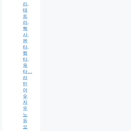
리,
테
트
라,
헥
사,
펜
타,
헵
타,
옥
타…
라
틴
어
숫
자
우
노
듀
오