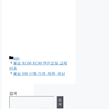
카
Info
테
볼보 XC60 XC90 엔진오일 교체
고
비용
리
볼보 S90 신형 가격, 제원, 색상
검색
검
색