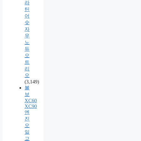
라
틴
어
숫
자
우
노
듀
오
트
리
오
(3,149)
볼
보
XC60
XC90
엔
진
오
일
교