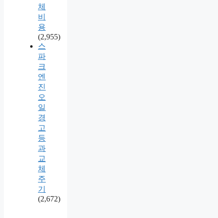
체
비
용
(2,955)
스
파
크
엔
진
오
일
경
고
등
과
교
체
주
기
(2,672)