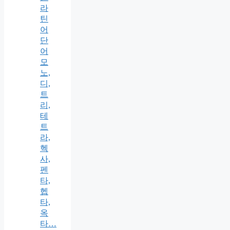
라
틴
어
단
어
모
노,
디,
트
리,
테
트
라,
헥
사,
펜
타,
헵
타,
옥
타…