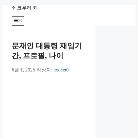
컨
✈ 코우라 카
텐
츠
메
뉴
로
건
너
문재인 대통령 재임기
뛰
기
간, 프로필, 나이
6월 1, 2025
작성자:
exocet0