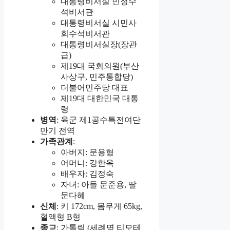
대통령비서실 민정수
석비서관
대통령비서실 시민사
회수석비서관
대통령비서실장(장관
급)
제19대 국회의원(부산
사상구, 민주통합당)
더불어민주당 대표
제19대 대한민국 대통
령
병역
: 육군 제1공수특전여단
만기 전역
가족관계
:
아버지: 문용형
어머니: 강한옥
배우자: 김정숙
자녀: 아들 문준용, 딸
문다혜
신체
: 키 172cm, 몸무게 65kg,
혈액형 B형
종교
: 가톨릭 (세례명 티모테