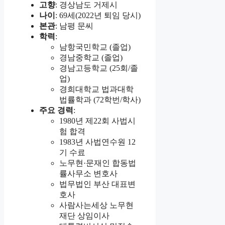
고향
: 경상남도 거제시
나이
: 69세(2022년 퇴임 당시)
본관
: 남평 문씨
학력
:
남항국민학교 (졸업)
경남중학교 (졸업)
경남고등학교 (25회/졸
업)
경희대학교 법과대학
법률학과 (72학번/학사)
주요 경력
:
1980년 제22회 사법시
험 합격
1983년 사법연수원 12
기 수료
노무현·문재인 합동법
률사무소 변호사
법무법인 부산 대표변
호사
사람사는세상 노무현
재단 상임이사