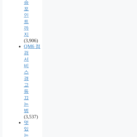
승
포
인
트
까
지
(3,906)
QM6 점
검
서
비
스
경
고
등
끄
는
법
(3,537)
멋
있
는