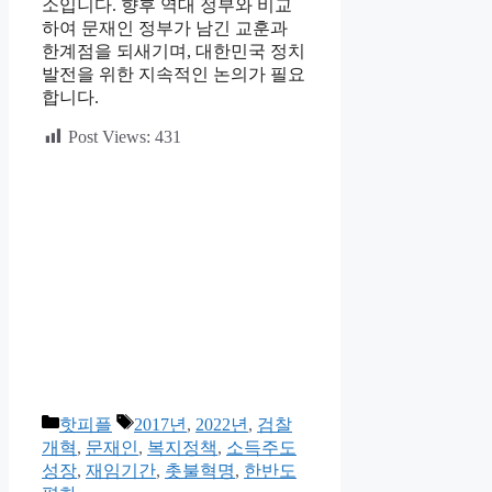
소입니다. 향후 역대 정부와 비교
하여 문재인 정부가 남긴 교훈과
한계점을 되새기며, 대한민국 정치
발전을 위한 지속적인 논의가 필요
합니다.
Post Views:
431
카
태
핫피플
2017년
,
2022년
,
검찰
테
그
개혁
,
문재인
,
복지정책
,
소득주도
고
성장
,
재임기간
,
촛불혁명
,
한반도
리