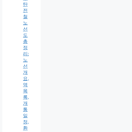
탄
전
철
노
선
도
총
정
리:
노
선
개
요,
역
목
록,
개
통
일
정,
환