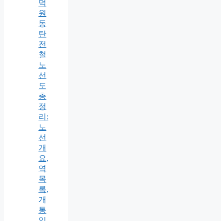
덕
원
동
탄
전
철
노
선
도
총
정
리:
노
선
개
요,
역
목
록,
개
통
일