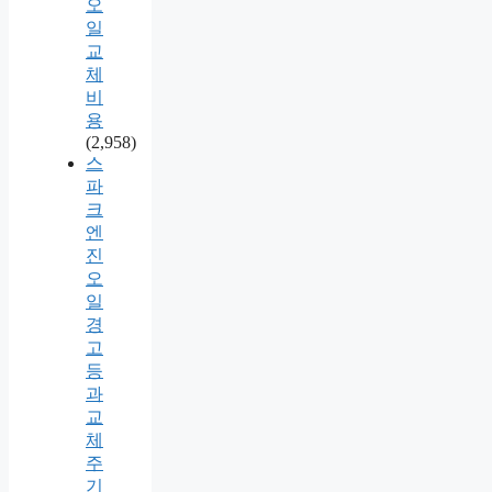
오
일
교
체
비
용
(2,958)
스
파
크
엔
진
오
일
경
고
등
과
교
체
주
기