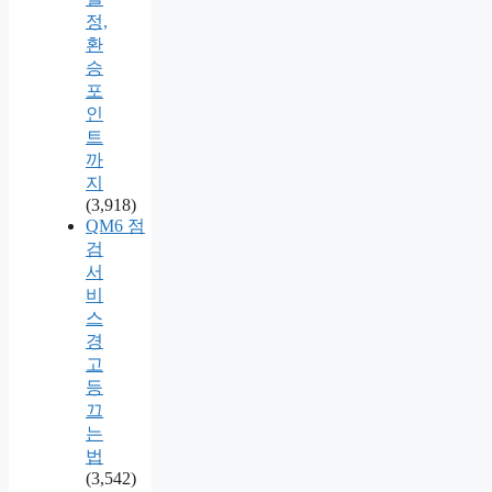
정,
환
승
포
인
트
까
지
(3,918)
QM6 점
검
서
비
스
경
고
등
끄
는
법
(3,542)