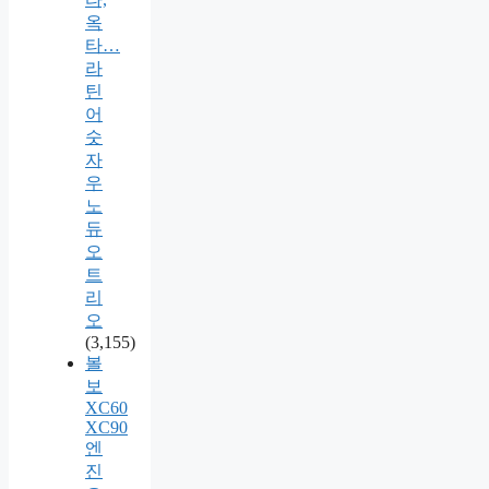
옥
타…
라
틴
어
숫
자
우
노
듀
오
트
리
오
(3,155)
볼
보
XC60
XC90
엔
진