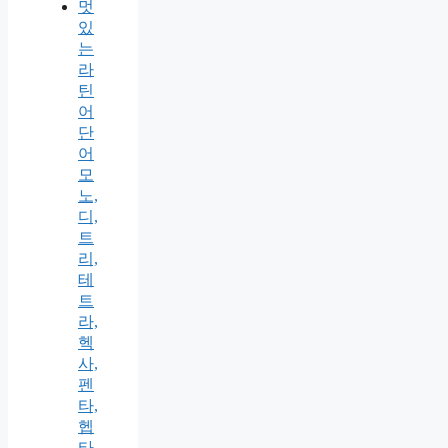
멋
있
는
라
틴
어
단
어
모
노,
디,
트
리,
테
트
라,
헥
사,
펜
타,
헵
타,