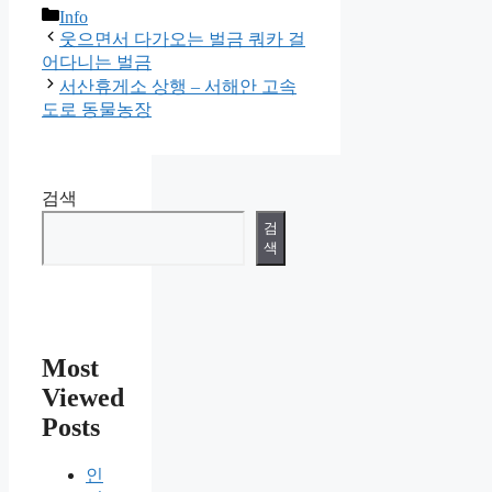
카
Info
테
웃으면서 다가오는 벌금 쿼카 걸
고
어다니는 벌금
리
서산휴게소 상행 – 서해안 고속
도로 동물농장
검색
검
색
Most
Viewed
Posts
인