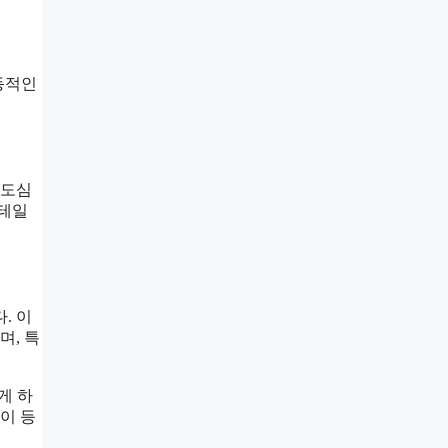
동적인
 도심
디테일
. 이
며, 특
게 하
레이 등