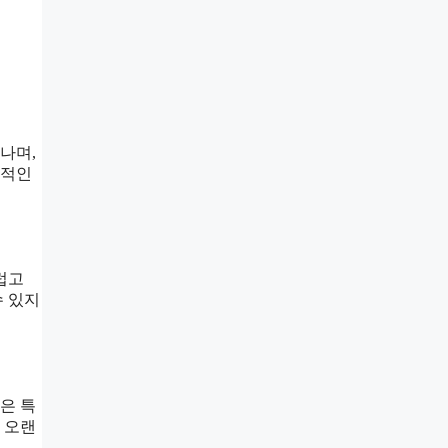
나며,
대적인
럽고
수 있지
은 특
 오랜