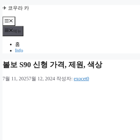
컨
✈ 코우라 카
텐
츠
메
뉴
로
메뉴
건
너
홈
뛰
Info
기
볼보 S90 신형 가격, 제원, 색상
7월 11, 2025
7월 12, 2024
작성자:
exocet0