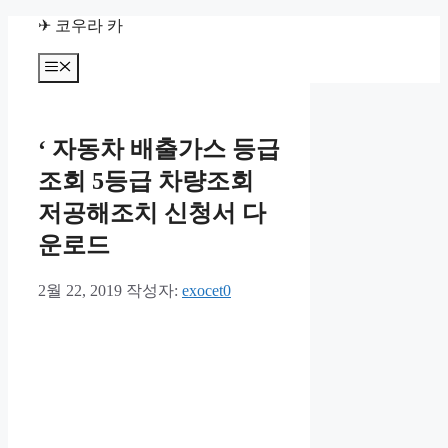
컨
✈ 코우라 카
텐
츠
메
뉴
로
건
너
‘ 자동차 배출가스 등급
뛰
기
조회 5등급 차량조회
저공해조치 신청서 다
운로드
2월 22, 2019
작성자:
exocet0