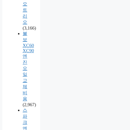
오
트
리
오
(3,166)
볼
보
XC60
XC90
엔
진
오
일
교
체
비
용
(2,967)
스
파
크
엔