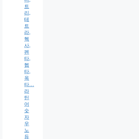
트
리,
테
트
라,
헥
사,
펜
타,
헵
타,
옥
타…
라
틴
어
숫
자
우
노
듀