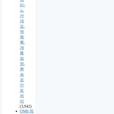
리:
노
선
개
요,
역
목
록,
개
통
일
정,
환
승
포
인
트
까
지
(3,942)
QM6 점