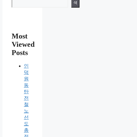
색
Most
Viewed
Posts
인
덕
원
동
탄
전
철
노
선
도
총
정