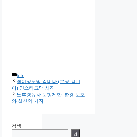
카
Info
테
레이싱모델 김미나 (본명 김민
고
아) 인스타그램 사진
리
노후경유차 운행제한: 환경 보호
와 실천의 시작
검색
검