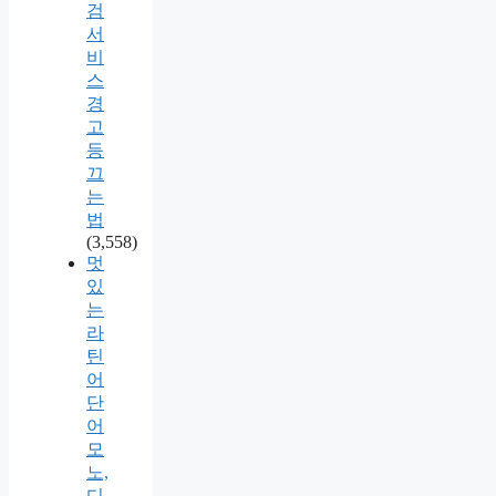
검
서
비
스
경
고
등
끄
는
법
(3,558)
멋
있
는
라
틴
어
단
어
모
노,
디,