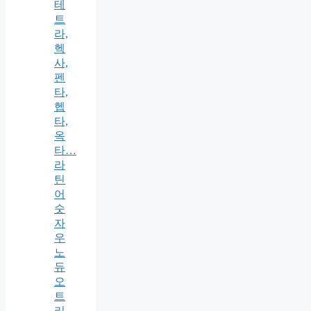
테
트
라,
헥
사,
펜
타,
헵
타,
옥
타…
라
틴
어
숫
자
우
노
듀
오
트
리