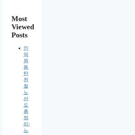
Most
Viewed
Posts
인
덕
원
동
탄
전
철
노
선
도
총
정
리:
노