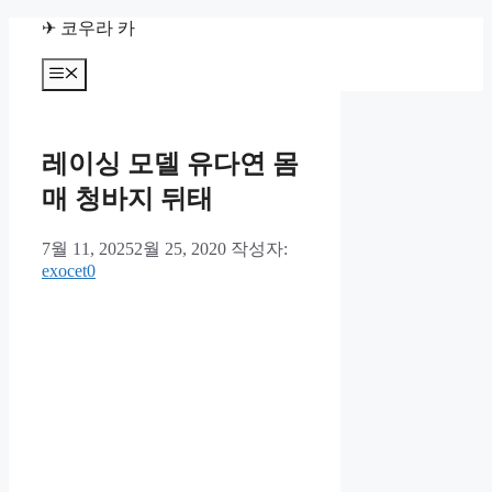
컨
✈ 코우라 카
텐
츠
메
뉴
로
건
너
레이싱 모델 유다연 몸
뛰
기
매 청바지 뒤태
7월 11, 2025
2월 25, 2020
작성자:
exocet0