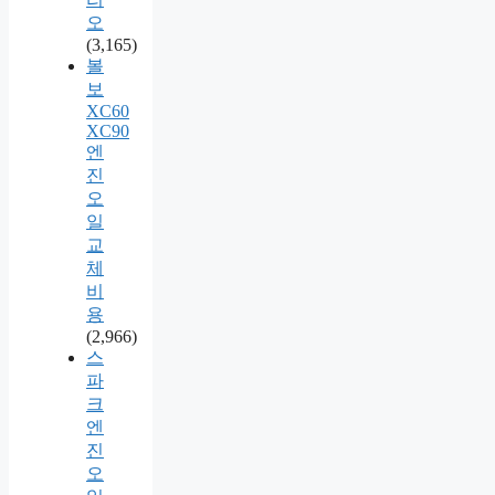
오
(3,165)
볼
보
XC60
XC90
엔
진
오
일
교
체
비
용
(2,966)
스
파
크
엔
진
오