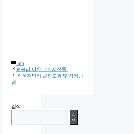
카
Info
테
텀블러 아우디녀 사진들.
고
📌 운전면허 벌점조회 및 감경방
리
법
검색
검
색