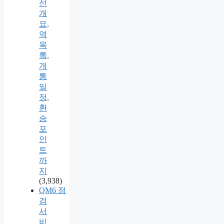
선
개
요,
역
목
록,
개
통
일
정,
환
승
포
인
트
까
지
(3,938)
QM6 점
검
서
비