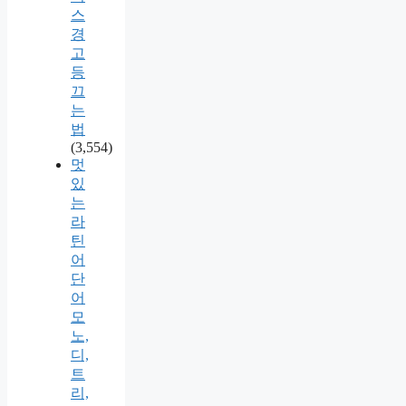
스
경
고
등
끄
는
법
(3,554)
멋
있
는
라
틴
어
단
어
모
노,
디,
트
리,