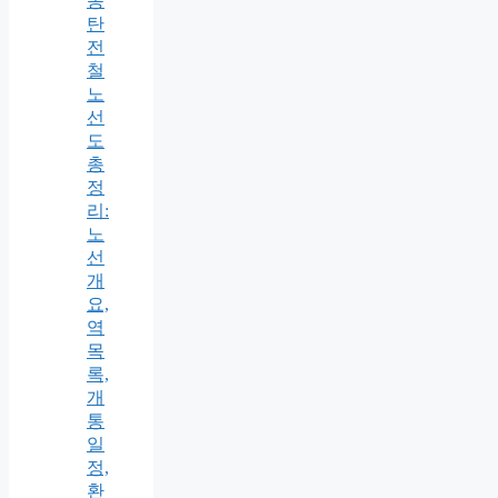
동
탄
전
철
노
선
도
총
정
리:
노
선
개
요,
역
목
록,
개
통
일
정,
환