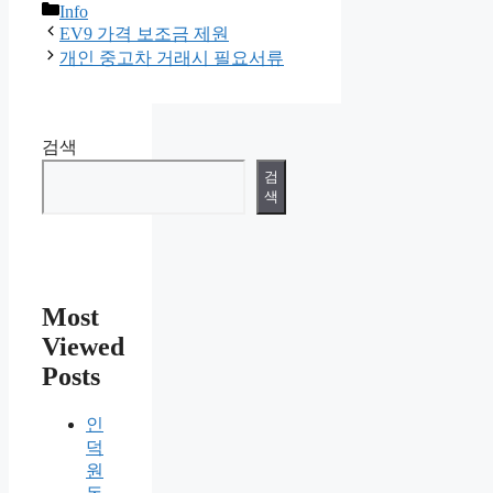
카
Info
테
EV9 가격 보조금 제원
고
개인 중고차 거래시 필요서류
리
검색
검
색
Most
Viewed
Posts
인
덕
원