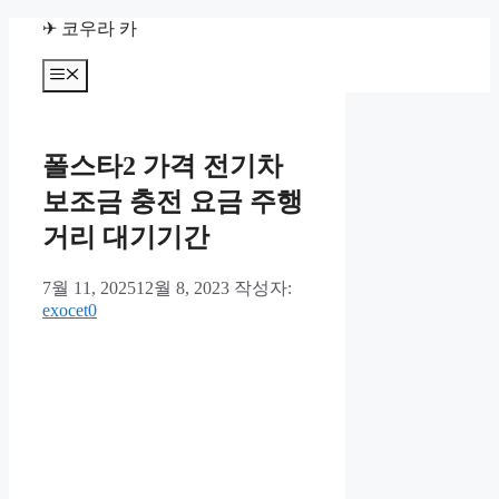
컨
✈ 코우라 카
텐
츠
메
뉴
로
건
너
폴스타2 가격 전기차
뛰
기
보조금 충전 요금 주행
거리 대기기간
7월 11, 2025
12월 8, 2023
작성자:
exocet0