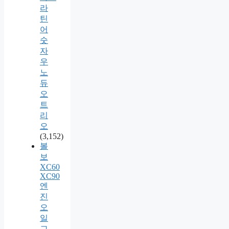
라
틴
어
숫
자
우
노
듀
오
트
리
오
(3,152)
볼
보
XC60
XC90
엔
진
오
일
교