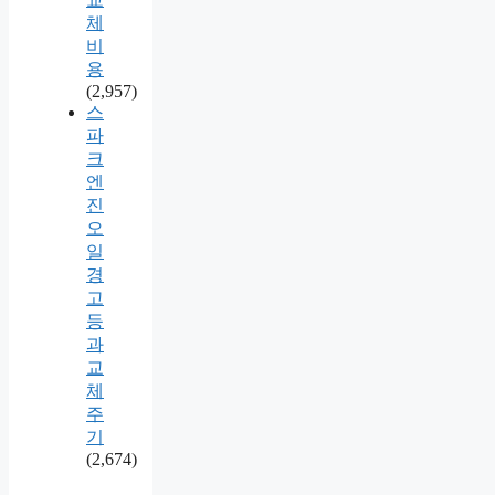
체
비
용
(2,957)
스
파
크
엔
진
오
일
경
고
등
과
교
체
주
기
(2,674)