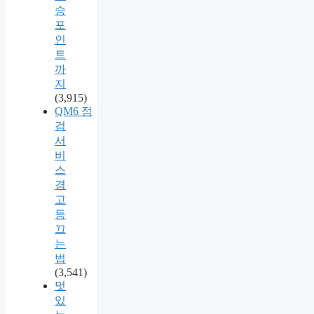
승
포
인
트
까
지
(3,915)
QM6 점
검
서
비
스
경
고
등
끄
는
법
(3,541)
멋
있