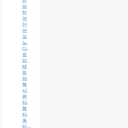
는
라
틴
어
단
어
모
노,
디,
트
리,
테
트
라,
헥
사,
펜
타,
헵
타,
옥
타…