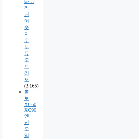
타…
라
틴
어
숫
자
우
노
듀
오
트
리
오
(3,165)
볼
보
XC60
XC90
엔
진
오
일