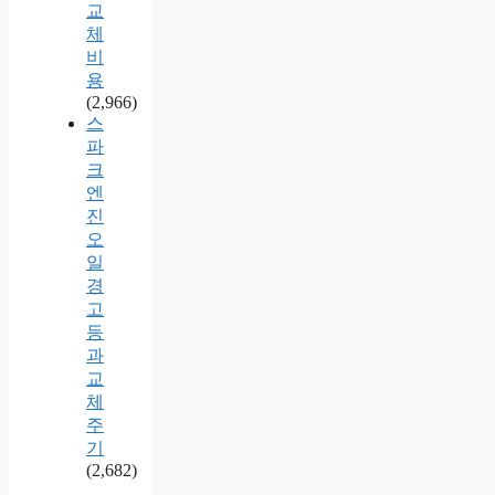
교
체
비
용
(2,966)
스
파
크
엔
진
오
일
경
고
등
과
교
체
주
기
(2,682)