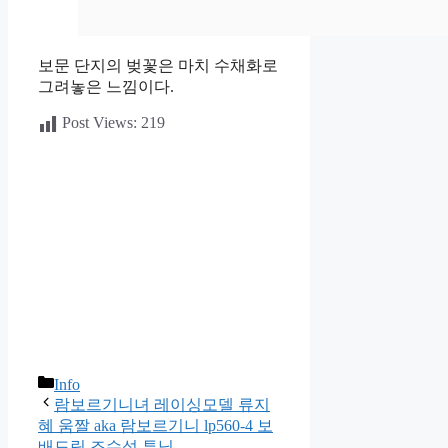
보문 단지의 벚꽃은 마치 수채화로
그려놓은 느낌이다.
Post Views:
219
카
Info
테
람보르기니녀 레이싱모델 류지
고
혜 움짤 aka 람보르기니 lp560-4 보
리
배드림 조수석 튜닝