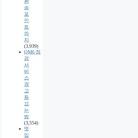
환
승
포
인
트
까
지
(3,939)
QM6 점
검
서
비
스
경
고
등
끄
는
법
(3,554)
멋
있