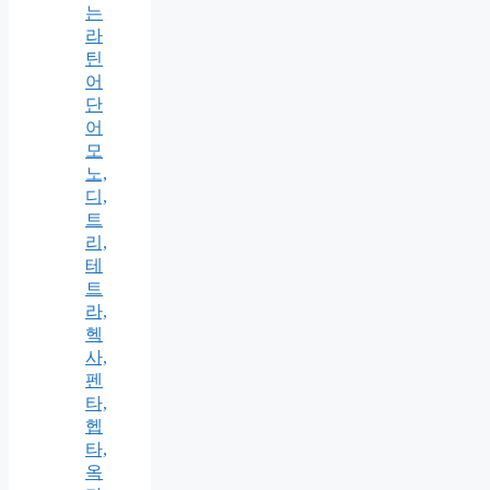
는
라
틴
어
단
어
모
노,
디,
트
리,
테
트
라,
헥
사,
펜
타,
헵
타,
옥