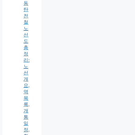
동
탄
전
철
노
선
도
총
정
리:
노
선
개
요,
역
목
록,
개
통
일
정,