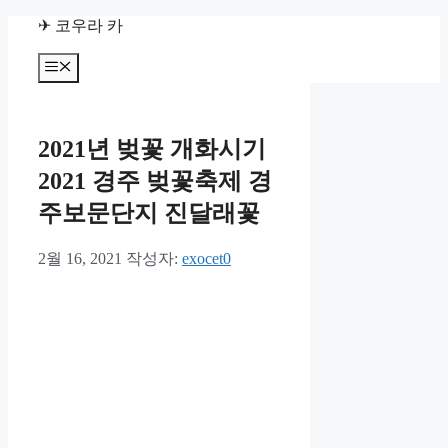
컨
✈ 코우라 카
텐
츠
메
뉴
로
건
너
2021년 벚꽃 개화시기
뛰
기
2021 경주 벚꽃축제 경
주보문단지 진달래꽃
2월 16, 2021
작성자:
exocet0